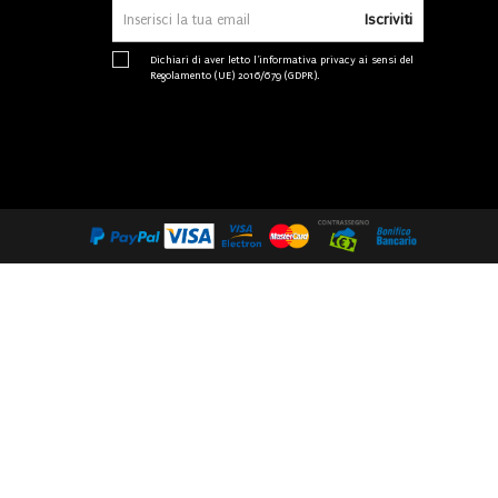
Iscriviti
Dichiari di aver letto l'
informativa privacy
ai sensi del
Regolamento (UE) 2016/679 (GDPR).