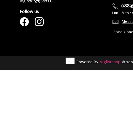
IVA 07697580723
0883
Follow us
Lun.- Ven.: 
Messa
Spedizione 
Powered By
Migliorshop
® 200