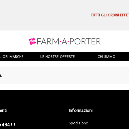
TUTTI GLI ORDINI EFF
LIORI MARCHE
LE NOSTRE OFFERTE
CHI SIAMO
a.
ienti
Informazioni
Spedizione
543411