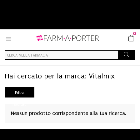
0
Home
Marche parafarmaci
Vitalmix
Hai cercato per la marca: Vitalmix
Filtra
risultati
Nessun prodotto corrispondente alla tua ricerca.