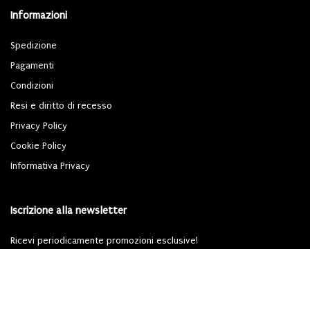
Informazioni
Spedizione
Pagamenti
Condizioni
Resi e diritto di recesso
Privacy Policy
Cookie Policy
Informativa Privacy
Iscrizione alla newsletter
Ricevi periodicamente promozioni esclusive!
Iscriviti
Dichiari di aver letto l'
informativa privacy
ai sensi del Regolamento (UE) 2016/679
(GDPR).