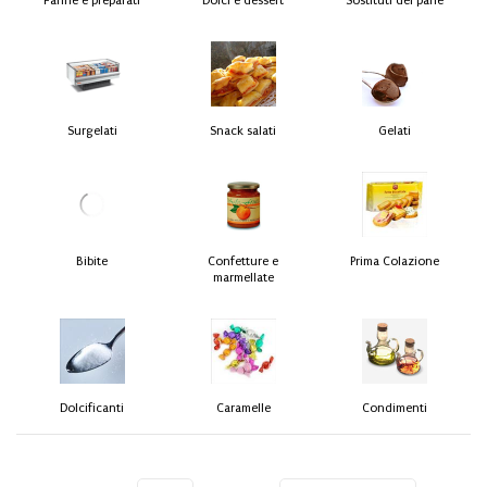
Farine e preparati
Dolci e dessert
Sostituti del pane
Surgelati
Snack salati
Gelati
Bibite
Confetture e
Prima Colazione
marmellate
Dolcificanti
Caramelle
Condimenti