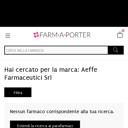
0
Home
Marche parafarmaci
Aeffe Farmaceutici Srl
Hai cercato per la marca: Aeffe
Farmaceutici Srl
Filtra
risultati
Nessun farmaco corrispondente alla tua ricerca.
Estendi la ricerca ai parafarmaci