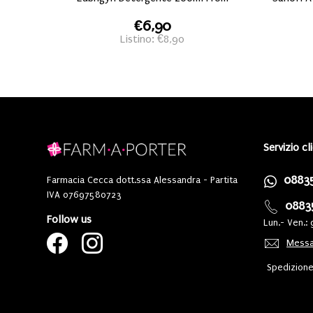
€6,90
Listino: €8,90
Servizio cl
0883
Farmacia Cecca dott.ssa Alessandra - Partita
IVA 07697580723
0883
Follow us
Lun.- Ven.: 
Messa
Spedizione 