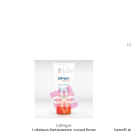
I
Lubrigyn
Lubrigyn Detergente 200ml Prom
Sanofi A