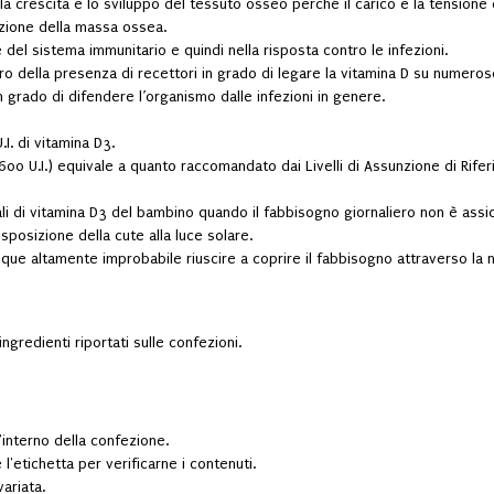
la crescita e lo sviluppo del tessuto osseo perché il carico e la tensione
izione della massa ossea.
del sistema immunitario e quindi nella risposta contro le infezioni.
tro della presenza di recettori in grado di legare la vitamina D su numeros
n grado di difendere l’organismo dalle infezioni in genere.
. di vitamina D3.
00 U.I.) equivale a quanto raccomandato dai Livelli di Assunzione di Riferim
li di vitamina D3 del bambino quando il fabbisogno giornaliero non è assi
sposizione della cute alla luce solare.
unque altamente improbabile riuscire a coprire il fabbisogno attraverso la
ngredienti riportati sulle confezioni.
'interno della confezione.
l'etichetta per verificarne i contenuti.
variata.