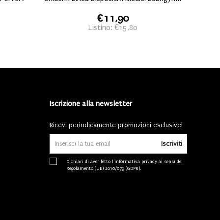
€11,90
Listino: €15,80
Iscrizione alla newsletter
Ricevi periodicamente promozioni esclusive!
Iscriviti
Dichiari di aver letto l'
informativa privacy
ai sensi del
Regolamento (UE) 2016/679 (GDPR).