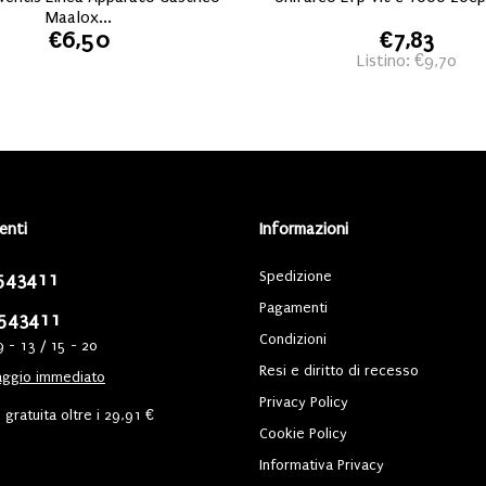
Maalox...
€6,50
€7,83
Listino: €9,70
ienti
Informazioni
Spedizione
543411
Pagamenti
543411
Condizioni
9 - 13 / 15 - 20
Resi e diritto di recesso
ggio immediato
Privacy Policy
gratuita oltre i 29,91 €
Cookie Policy
Informativa Privacy