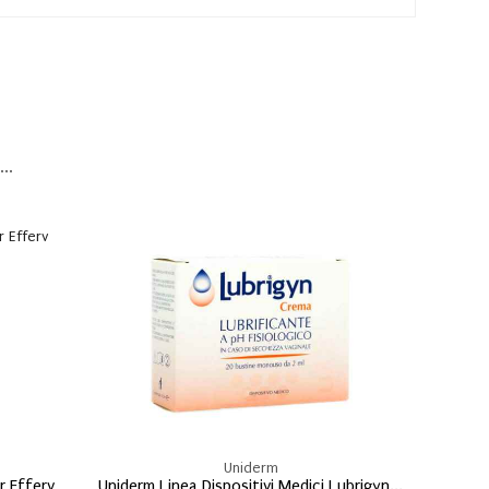
..
Uniderm
r Efferv
Uniderm Linea Dispositivi Medici Lubrigyn...