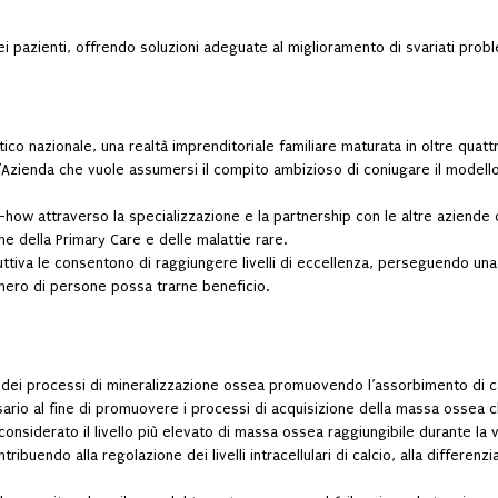
i pazienti, offrendo soluzioni adeguate al miglioramento di svariati proble
o nazionale, una realtà imprenditoriale familiare maturata in oltre quat
n’Azienda che vuole assumersi il compito ambizioso di coniugare il modell
-how attraverso la specializzazione e la partnership con le altre aziende
he della Primary Care e delle malattie rare.
ttiva le consentono di raggiungere livelli di eccellenza, perseguendo una
umero di persone possa trarne beneficio.
dei processi di mineralizzazione ossea promuovendo l’assorbimento di calc
ario al fine di promuovere i processi di acquisizione della massa ossea c
siderato il livello più elevato di massa ossea raggiungibile durante la vi
ibuendo alla regolazione dei livelli intracellulari di calcio, alla differenz