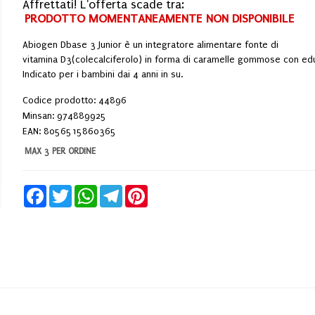
Affrettati! L'offerta scade tra:
PRODOTTO MOMENTANEAMENTE NON DISPONIBILE
Abiogen Dbase 3 Junior è un integratore alimentare fonte di
vitamina D3(colecalciferolo) in forma di caramelle gommose con ed
Indicato per i bambini dai 4 anni in su.
Codice prodotto: 44896
Minsan:
974889925
EAN: 8056515860365
MAX 3 PER ORDINE
Facebook
Twitter
WhatsApp
Telegram
Pinterest