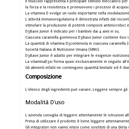
Il muscolo rappresenta il principale stimolo meccanico per 
la forza e la resistenza e promuovono i processi di acquis
La vitamina D svolge un ruolo importante nella modulazione 
L’attività immunoregolatoria è dimostrata infatti dal riscon
stimolare la produzione di potenti composti antimicrobici i
D3Base Junior è indicato per i bambini dai 4 anni in su.
Ciascuna caramella gommosa D3Base Junior contiene 600 U.I
La quantità di vitamina D3contenuta in ciascuna caramella (6
Società Italiana di Nutrizione Umana (SINU).
D3Base Junior è adatto per integrare le esigenze nutriziona
La vitaminaD3si forma quasi esclusivamente in seguito all’e
Gli alimenti infatti ne contengono quantità limitate ed è d
Composizione
L’elenco degli ingredienti può variare. Leggere sempre gli i
Modalità D'uso
L'azienda consiglia di leggere attentamente le istruzioni all
Prima di utilizzare il prodotto è bene leggere attentamente 
Gli integratori non vanno intesi come sostituti di una dieta 