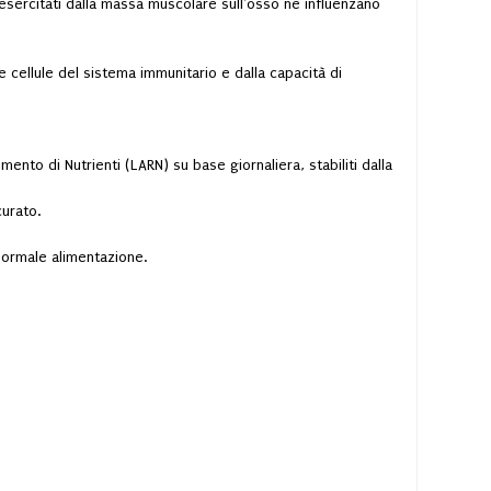
 esercitati dalla massa muscolare sull’osso ne influenzano
e cellule del sistema immunitario e dalla capacità di
ento di Nutrienti (LARN) su base giornaliera, stabiliti dalla
curato.
 normale alimentazione.