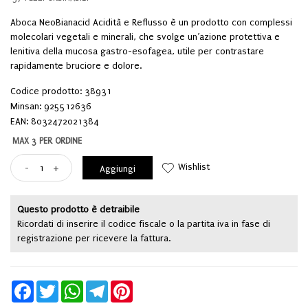
Aboca NeoBianacid Acidità e Reflusso è un prodotto con complessi
molecolari vegetali e minerali, che svolge un’azione protettiva e
lenitiva della mucosa gastro-esofagea, utile per contrastare
rapidamente bruciore e dolore.
Codice prodotto: 38931
Minsan:
925512636
EAN: 8032472021384
MAX 3 PER ORDINE
Wishlist
-
+
Aggiungi
Questo prodotto è detraibile
Ricordati di inserire il codice fiscale o la partita iva in fase di
registrazione per ricevere la fattura.
Facebook
Twitter
WhatsApp
Telegram
Pinterest