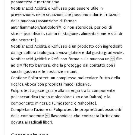
pesantezza e meteorismo.
NeoBianacid Acidità e Reflusso può essere utile in
prevenzione, nelle situazioni che possono indurre irritazioni
della mucosa (assunzione di farmaci
antinfiammatori/antidolori ci non steroidei, periodi di
stress psicofisico, cambi di stagione, alimentazione e stili di
vita scorretti).
NeoBianacid Acidità e Reflusso è un prodotto con ingredienti
da agricoltura biologica, senza glutine e dal gusto gradevole.
NeoBianacid Acidità e Reflusso forma sulla mucosa un  film
ad effetto barriera, che la protegge dal contatto con i
succhi gastrici e le sostanze irritanti.
Contiene Poliprotect, un complesso molecolare frutto della
ricerca Aboca con proprietà muco-adesive.
Poliprotect agisce grazie alla sinergia tra la componente
polisaccaridica (peso molecolare > 20.000 Dalton) e la
componente minerale (Limestone e Nahcolite).
Completano l’azione di Poliprotect le proprietà antiossidanti
della componente  flavonoidica che contrasta l’irritazione
dovuta ai radicali liberi.