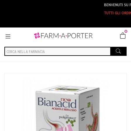
BENVENUTI SU FARMAPO
TUTTI GLI ORDINI EFFETT
0
Home
Catalogo
/
Integrazione alimentare
/
Naturali e Fitoterapici
Aboca Linea Apparato Gastroenterico neo Bianacid Integratore 45
Compresse