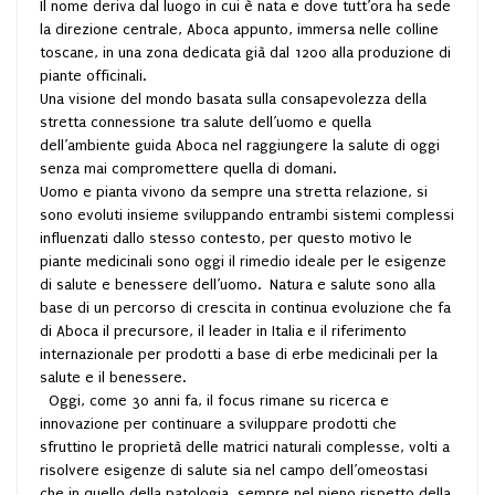
Il nome deriva dal luogo in cui è nata e dove tutt’ora ha sede
la direzione centrale, Aboca appunto, immersa nelle colline
toscane, in una zona dedicata già dal 1200 alla produzione di
piante officinali.
Una visione del mondo basata sulla consapevolezza della
stretta connessione tra salute dell’uomo e quella
dell’ambiente guida Aboca nel raggiungere la salute di oggi
senza mai compromettere quella di domani.
Uomo e pianta vivono da sempre una stretta relazione, si
sono evoluti insieme sviluppando entrambi sistemi complessi
influenzati dallo stesso contesto, per questo motivo le
piante medicinali sono oggi il rimedio ideale per le esigenze
di salute e benessere dell’uomo. Natura e salute sono alla
base di un percorso di crescita in continua evoluzione che fa
di Aboca il precursore, il leader in Italia e il riferimento
internazionale per prodotti a base di erbe medicinali per la
salute e il benessere.
Oggi, come 30 anni fa, il focus rimane su ricerca e
innovazione per continuare a sviluppare prodotti che
sfruttino le proprietà delle matrici naturali complesse, volti a
risolvere esigenze di salute sia nel campo dell’omeostasi
che in quello della patologia, sempre nel pieno rispetto della