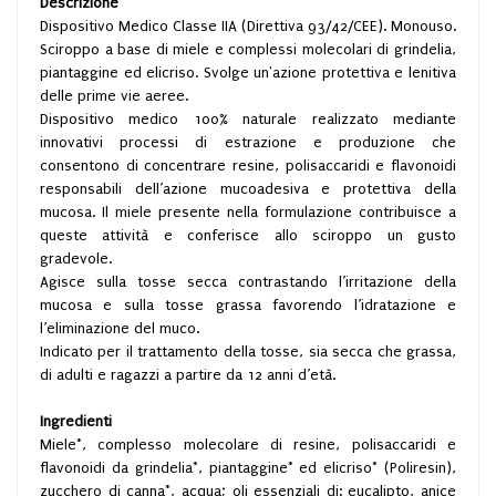
Descrizione
Dispositivo Medico Classe IIA (Direttiva 93/42/CEE). Monouso.
Sciroppo a base di miele e complessi molecolari di grindelia,
piantaggine ed elicriso. Svolge un'azione protettiva e lenitiva
delle prime vie aeree.
Dispositivo medico 100% naturale realizzato mediante
innovativi processi di estrazione e produzione che
consentono di concentrare resine, polisaccaridi e flavonoidi
responsabili dell’azione mucoadesiva e protettiva della
mucosa. Il miele presente nella formulazione contribuisce a
queste attività e conferisce allo sciroppo un gusto
gradevole.
Agisce sulla tosse secca contrastando l’irritazione della
mucosa e sulla tosse grassa favorendo l’idratazione e
l’eliminazione del muco.
Indicato per il trattamento della tosse, sia secca che grassa,
di adulti e ragazzi a partire da 12 anni d’età.
Ingredienti
Miele*, complesso molecolare di resine, polisaccaridi e
flavonoidi da grindelia*, piantaggine* ed elicriso* (Poliresin),
zucchero di canna*, acqua; oli essenziali di: eucalipto, anice