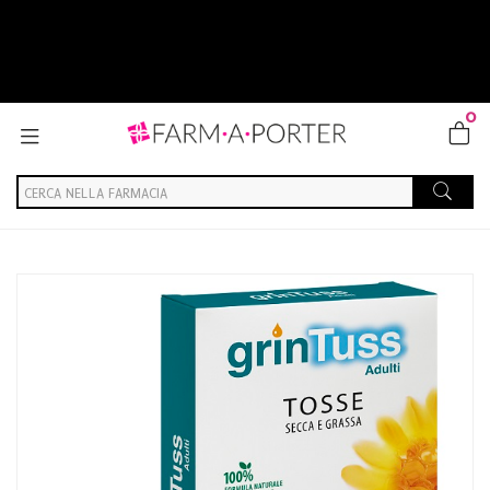
0
Home
Catalogo
/
Integrazione alimentare
/
Naturali e Fitoterapici
Aboca Societa'' Agricola Grintuss Adulti Sciroppo 12fl