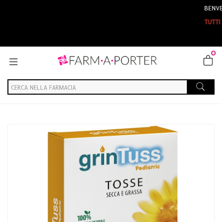
BENVENUTI SU FAR
TUTTI GLI ORDINI E
0
Home
Catalogo
/
Integrazione alimentare
/
Naturali e Fitoterapici
Aboca Societa'' Agricola Grintuss Pediatric Scir 12fl