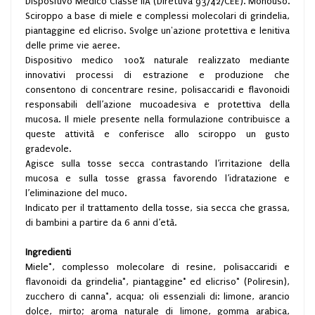
Dispositivo Medico Classe IIA (Direttiva 93/42/CEE). Monouso.
Sciroppo a base di miele e complessi molecolari di grindelia,
piantaggine ed elicriso. Svolge un'azione protettiva e lenitiva
delle prime vie aeree.
Dispositivo medico 100% naturale realizzato mediante
innovativi processi di estrazione e produzione che
consentono di concentrare resine, polisaccaridi e flavonoidi
responsabili dell’azione mucoadesiva e protettiva della
mucosa. Il miele presente nella formulazione contribuisce a
queste attività e conferisce allo sciroppo un gusto
gradevole.
Agisce sulla tosse secca contrastando l’irritazione della
mucosa e sulla tosse grassa favorendo l’idratazione e
l’eliminazione del muco.
Indicato per il trattamento della tosse, sia secca che grassa,
di bambini a partire da 6 anni d’età.
Ingredienti
Miele*, complesso molecolare di resine, polisaccaridi e
flavonoidi da grindelia*, piantaggine* ed elicriso* (Poliresin),
zucchero di canna*, acqua; oli essenziali di: limone, arancio
dolce, mirto; aroma naturale di limone, gomma arabica,