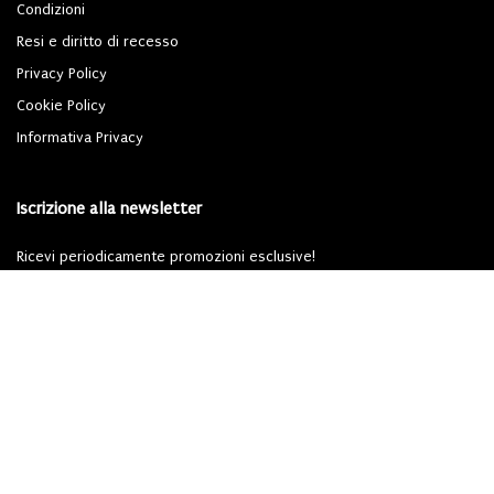
Condizioni
Resi e diritto di recesso
Privacy Policy
Cookie Policy
Informativa Privacy
Iscrizione alla newsletter
Ricevi periodicamente promozioni esclusive!
Iscriviti
Dichiari di aver letto l'
informativa privacy
ai sensi del Regolamento (UE) 2016/679
(GDPR).
Powered By
Migliorshop
® 2006 - 2026