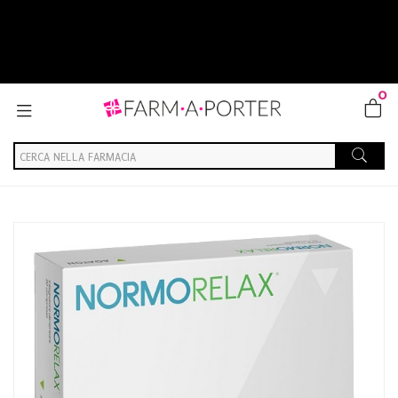
0
Home
Catalogo
/
Integrazione alimentare
/
Integratori
Agaton Normorelax 20cpr Rivest