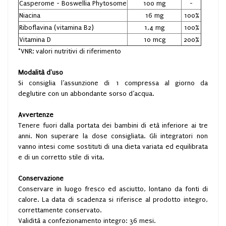
Casperome - Boswellia Phytosome
100 mg
-
Niacina
16 mg
100%
Riboflavina (vitamina B2)
1,4 mg
100%
Vitamina D
10 mcg
200%
*VNR: valori nutritivi di riferimento
Modalità d'uso
Si consiglia l’assunzione di 1 compressa al giorno da
deglutire con un abbondante sorso d’acqua.
Avvertenze
Tenere fuori dalla portata dei bambini di età inferiore ai tre
anni. Non superare la dose consigliata. Gli integratori non
vanno intesi come sostituti di una dieta variata ed equilibrata
e di un corretto stile di vita.
Conservazione
Conservare in luogo fresco ed asciutto, lontano da fonti di
calore. La data di scadenza si riferisce al prodotto integro,
correttamente conservato.
Validità a confezionamento integro: 36 mesi.