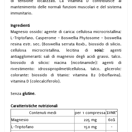
di tensione localizzati. La vitamina D contribuisce al
mantenimento delle normali funzioni muscolari e del sistema
immunitario.
Ingredienti
Magnesio ossido; agente di carica: cellulosa microcristallina;
L-Triptofano, Casperome – Boswellia Phytosome – boswellia
resina estr. sec. (Boswellia serrata Roxb., biossido di silicio,
cellulosa microcristallina, lecitina di
soia
); agenti
antiagglomeranti: sali di magnesio degli acidi grassi, talco,
biossido di silicio; niacina (nicotinamide); agenti di
rivestimento: idrossipropilmetilcellulosa, talco, glicerolo;
colorante: biossido di titanio; vitamina B2 (riboflavina),
vitamina D (colecalciferolo).
Senza
glutine
.
Caratteristiche nutrizionali
Contenuti medi
per 1 compressa
%VNR*
Magnesio
225 mg
60%
L-Triptofano
150 mg
-