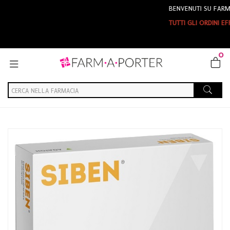
BENVENUTI SU FARMAP
TUTTI GLI ORDINI EFFE
0
Home
Catalogo
/
Integrazione alimentare
/
Integratori
Agaton Siben 20cpr