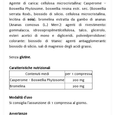
Agente di carica: cellulosa microcristallina; Casperome -
Boswellia Phytosome, boswellia resina estr. sec. (Boswellia
serrata Roxb., biossido di silicio, cellulosa microcristallina,
lecitina di
soia
), bromelina estratta da gambo di ananas
(Ananas comosus (L.) Merr.); agenti di rivestimento:
gommalacca, idrossipropilmetilcellulosa, talco, glicerolo,
esteri acetici di mono e digliceridi, polivinilpirrolidone;
colorante: biossido di titanio; agenti antiagglomeranti:
biossido di silicio, sali di magnesio degli acidi grassi.
Senza
glutine
.
Caratteristiche nutrizionali
Contenuti medi
per 1 compressa
Casperome - Boswellia Phytosome
200 mg
Bromelina
200 mg
Modalità d'uso
Si consiglia l’assunzione di 1 compressa al giorno.
Avvertenze