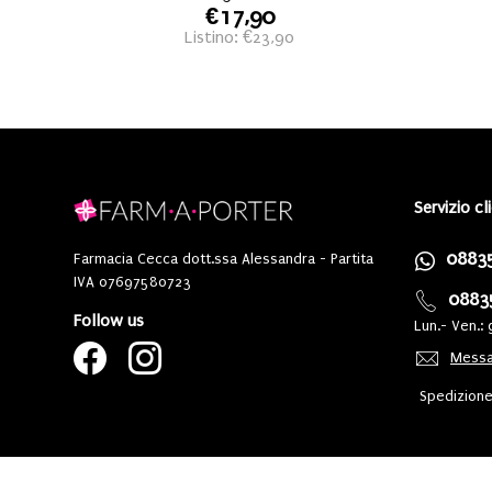
€17,90
Listino: €23,90
Servizio cl
0883
Farmacia Cecca dott.ssa Alessandra - Partita
IVA 07697580723
0883
Follow us
Lun.- Ven.: 
Messa
Spedizione 