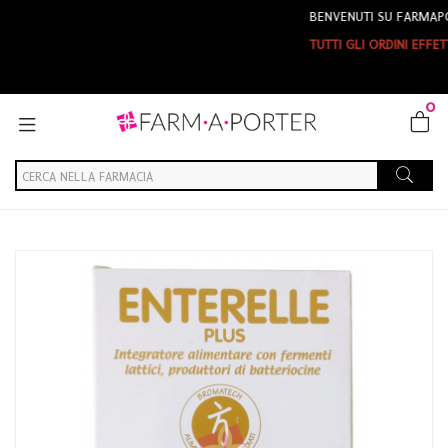
BENVENUTI SU FARMAPORTER
TUTTI GLI ORDINI EFFETTUATI DA
0
Home
Catalogo
/
Integrazione alimentare
/
Fermenti
Bromatech Linea Intestino Sano Enterelle Plus Fermenti
Integratore 12 Capsule