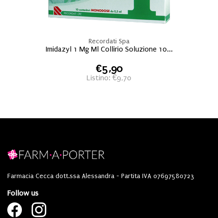
Recordati Spa
Imidazyl 1 Mg Ml Collirio Soluzione 10...
€5,90
Listino: €9,70
Farmacia Cecca dott.ssa Alessandra - Partita IVA 07697580723
Follow us