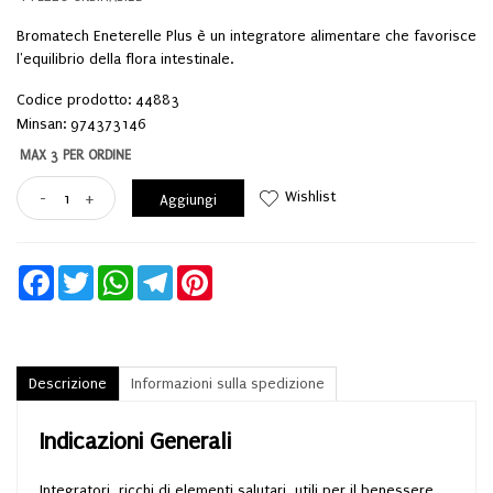
Bromatech Eneterelle Plus è un integratore alimentare che favorisce
l'equilibrio della flora intestinale.
Codice prodotto: 44883
Minsan:
974373146
MAX 3 PER ORDINE
Wishlist
-
+
Aggiungi
Facebook
Twitter
WhatsApp
Telegram
Pinterest
Descrizione
Informazioni sulla spedizione
Indicazioni Generali
Integratori, ricchi di elementi salutari, utili per il benessere