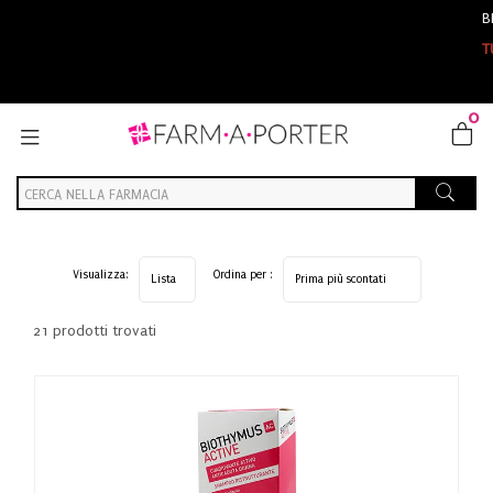
BENVENUTI 
TUTTI GLI O
0
Visualizza:
Ordina per :
21 prodotti trovati