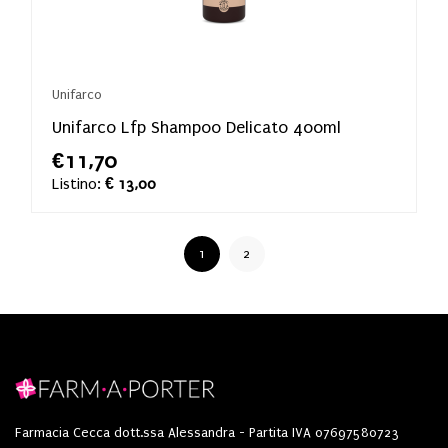
Unifarco
Unifarco Lfp Shampoo Delicato 400ml
€11,70
Listino:
€ 13,00
1
2
Farmacia Cecca dott.ssa Alessandra - Partita IVA 07697580723