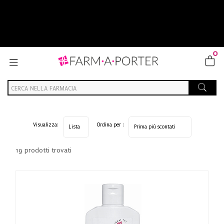
B
TU
0
Visualizza:
Ordina per :
19 prodotti trovati