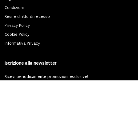
Condizioni
Resi e diritto di recesso
Privacy Policy
Cookie Policy
Informativa Privacy
Iscrizione alla newsletter
Ricevi periodicamente promozioni esclusive!
Iscriviti
Dichiari di aver letto l'
informativa privacy
ai sensi del Regolamento (UE) 2016/679
(GDPR).
Powered By
Migliorshop
® 2006 - 2026