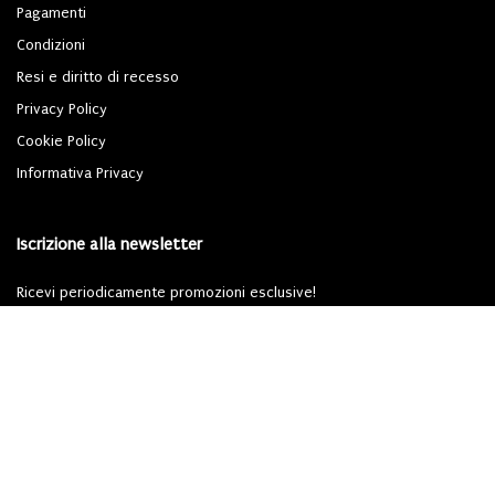
Pagamenti
Condizioni
Resi e diritto di recesso
Privacy Policy
Cookie Policy
Informativa Privacy
Iscrizione alla newsletter
Ricevi periodicamente promozioni esclusive!
Iscriviti
Dichiari di aver letto l'
informativa privacy
ai sensi del Regolamento (UE) 2016/679
(GDPR).
Powered By
Migliorshop
® 2006 - 2026