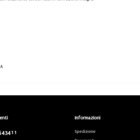
BA
ienti
Informazioni
Spedizione
543411