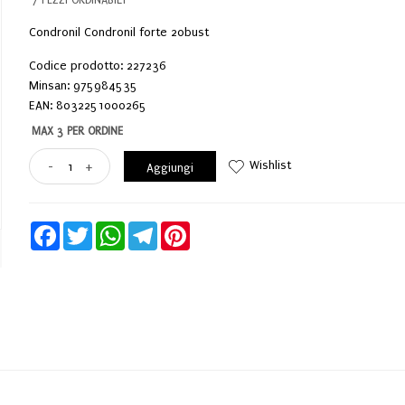
Condronil Condronil forte 20bust
Codice prodotto: 227236
Minsan:
975984535
EAN: 8032251000265
MAX 3 PER ORDINE
Wishlist
-
+
Aggiungi
Facebook
Twitter
WhatsApp
Telegram
Pinterest