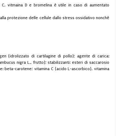
ina C, vitmaina D e bromelina è utile in caso di aumentato
 alla protezione delle cellule dallo stress ossidativo nonché
agen (idrolizzato di cartilagine di pollo); agente di carica:
ucus nigra L., frutto); stabilizzanti: esteri di saccarosio
te: beta-carotene; vitamina C (acido L-ascorbico), vitamina