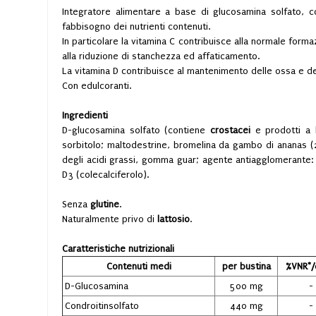
Integratore alimentare a base di glucosamina solfato, con
fabbisogno dei nutrienti contenuti.
In particolare la vitamina C contribuisce alla normale forma
alla riduzione di stanchezza ed affaticamento.
La vitamina D contribuisce al mantenimento delle ossa e d
Con edulcoranti.
Ingredienti
D-glucosamina solfato (contiene
crostacei
e prodotti a
sorbitolo; maltodestrine, bromelina da gambo di ananas (24
degli acidi grassi, gomma guar; agente antiagglomerante: b
D3 (colecalciferolo).
Senza
glutine
.
Naturalmente privo di
lattosio
.
Caratteristiche nutrizionali
Contenuti medi
per bustina
%VNR*/
D-Glucosamina
500 mg
-
Condroitinsolfato
440 mg
-