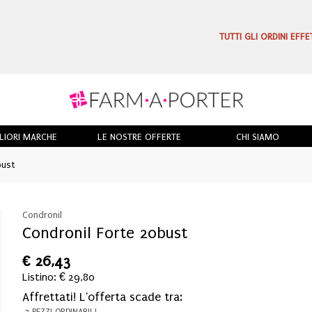
TUTTI GLI ORDINI EFF
LIORI MARCHE
LE NOSTRE OFFERTE
CHI SIAMO
bust
Condronil
Condronil Forte 20bust
€
26,43
Listino: € 29,80
Affrettati! L'offerta scade tra:
7 PEZZI ORDINABILI