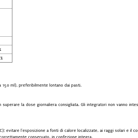
%
0%
a 150 ml), preferibilmente lontano dai pasti.
n superare la dose giornaliera consigliata. Gli integratori non vanno intes
evitare l'esposizione a fonti di calore localizzate, ai raggi solari e il co
o correttamente conservato, in confezione integra.