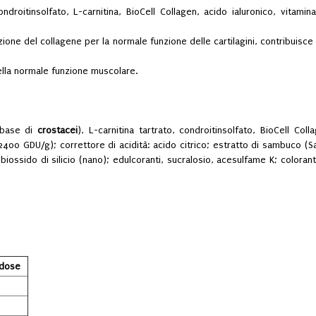
droitinsolfato, L-carnitina, BioCell Collagen, acido ialuronico, vitam
zione del collagene per la normale funzione delle cartilagini, contribuisce
ella normale funzione muscolare.
 base di
crostacei
), L-carnitina tartrato, condroitinsolfato, BioCell Coll
00 GDU/g); correttore di acidità: acido citrico; estratto di sambuco (Samb
iossido di silicio (nano); edulcoranti, sucralosio, acesulfame K; coloran
dose