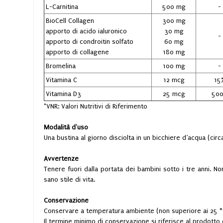
L-Carnitina
500 mg
-
BioCell Collagen
300 mg
apporto di acido ialuronico
30 mg
-
apporto di condroitin solfato
60 mg
apporto di collagene
180 mg
Bromelina
100 mg
-
Vitamina C
12 mcg
15
Vitamina D3
25 mcg
50
*VNR: Valori Nutritivi di Riferimento
Modalità d'uso
Una bustina al giorno disciolta in un bicchiere d’acqua (circ
Avvertenze
Tenere fuori dalla portata dei bambini sotto i tre anni. No
sano stile di vita.
Conservazione
Conservare a temperatura ambiente (non superiore ai 25 °C); 
Il termine minimo di conservazione si riferisce al prodott