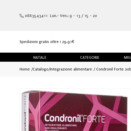
0883543411 Lun.- Ven.: 9 - 13 / 15 - 20
Spedizioni gratis oltre i 29,91€
NATALE
CATEGORIE
MIG
Home
Catalogo
/
Integrazione alimentare
Condronil Forte 20