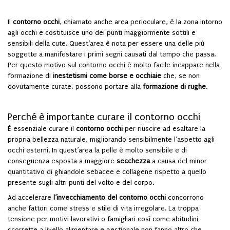
Il
contorno occhi
, chiamato anche area perioculare, è la zona intorno
agli occhi e costituisce uno dei punti maggiormente sottili e
sensibili della cute. Quest’area è nota per essere una delle più
soggette a manifestare i primi segni causati dal tempo che passa.
Per questo motivo sul contorno occhi è molto facile incappare nella
formazione di
inestetismi come borse e occhiaie
che, se non
dovutamente curate, possono portare alla
formazione di rughe
.
Perché è importante curare il contorno occhi
È essenziale curare il
contorno occhi
per riuscire ad esaltare la
propria bellezza naturale, migliorando sensibilmente l’aspetto agli
occhi esterni. In quest’area la pelle è molto sensibile e di
conseguenza esposta a maggiore
secchezza
a causa del minor
quantitativo di ghiandole sebacee e collagene rispetto a quello
presente sugli altri punti del volto e del corpo.
Ad accelerare
l’invecchiamento del contorno occhi
concorrono
anche fattori come stress e stile di vita irregolare. La troppa
tensione per motivi lavorativi o famigliari così come abitudini
scorrette a livello alimentare e gestionale non fanno altro che