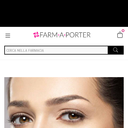
0
Home
Blog
Salute generale
Contorno occhi: come curarlo al meglio?