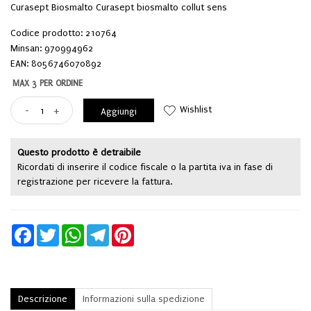
Curasept Biosmalto Curasept biosmalto collut sens
Codice prodotto: 210764
Minsan:
970994962
EAN: 8056746070892
MAX 3 PER ORDINE
Wishlist
-
+
Aggiungi
Questo prodotto è detraibile
Ricordati di inserire il codice fiscale o la partita iva in fase di
registrazione per ricevere la fattura.
Facebook
Twitter
WhatsApp
Telegram
Pinterest
Descrizione
Informazioni sulla spedizione