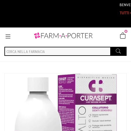
BENVENUTI SU FAR
TUTTI GLI ORDINI E
0
Home
Catalogo
/
Igiene
/
Igiene Orale
Curasept Biosmalto Curasept Biosmalto Collut Sens