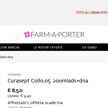
TUTTI GLI ORDINI EFF
LIORI MARCHE
LE NOSTRE OFFERTE
CHI SIAMO
lads+dna
Curasept
Curasept Coll0,05 200mlads+dna
€
8,50
Listino: € 9,40
Affrettati! L'offerta scade tra:
8 PEZZI ORDINABILI