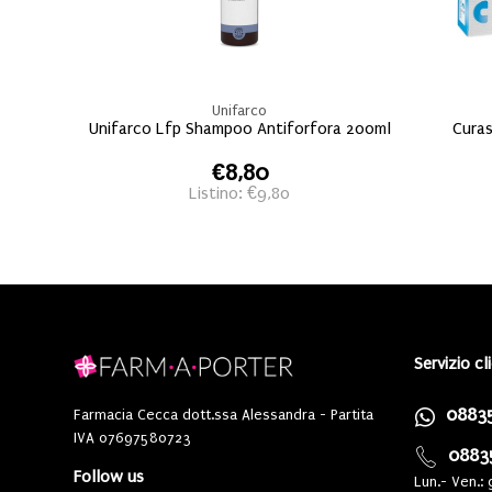
Unifarco
Unifarco Lfp Shampoo Antiforfora 200ml
Cura
€8,80
Listino: €9,80
Servizio cl
0883
Farmacia Cecca dott.ssa Alessandra - Partita
IVA 07697580723
0883
Follow us
Lun.- Ven.: 