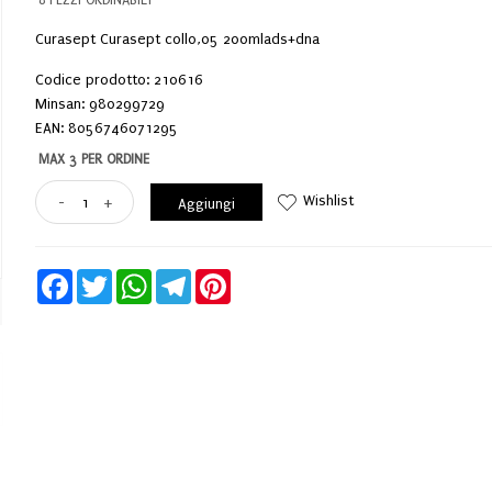
Curasept Curasept coll0,05 200mlads+dna
Codice prodotto: 210616
Minsan:
980299729
EAN: 8056746071295
MAX 3 PER ORDINE
Wishlist
-
+
Aggiungi
Facebook
Twitter
WhatsApp
Telegram
Pinterest