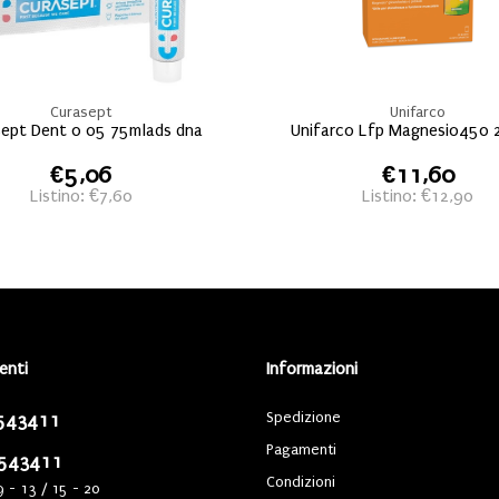
Curasept
Unifarco
sept Dent 0 05 75mlads dna
Unifarco Lfp Magnesio450 
€5,06
€11,60
Listino: €7,60
Listino: €12,90
ienti
Informazioni
Spedizione
543411
Pagamenti
543411
Condizioni
9 - 13 / 15 - 20