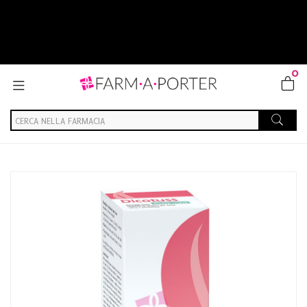
0
Home
Catalogo
/
Integrazione alimentare
/
Dispositivi medici integratori
Dicofarm Linea Dispositivi Medici Dicotuss baby Med Integratore
Alimentare 100ml