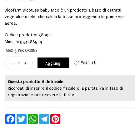
Dicofarm Dicotuss baby Med è un prodotto a base di estratti
vegetali e miele, che calma la tosse proteggendo le prime vie
aeree.
Codice prodotto: 38094
Minsan:
934488519
MAX 3 PER ORDINE
Wishlist
-
+
Aggiungi
Questo prodotto è detraibile
Ricordati di inserire il codice fiscale o la partita iva in fase di
registrazione per ricevere la fattura.
Facebook
Twitter
WhatsApp
Telegram
Pinterest