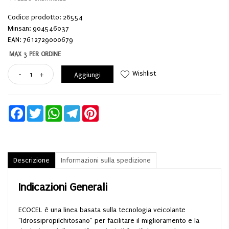
Codice prodotto: 26554
Minsan:
904546037
EAN: 7612729000679
MAX 3 PER ORDINE
Wishlist
-
+
Aggiungi
Facebook
Twitter
WhatsApp
Telegram
Pinterest
Descrizione
Informazioni sulla spedizione
Indicazioni Generali
ECOCEL è una linea basata sulla tecnologia veicolante
"Idrossipropilchitosano" per facilitare il miglioramento e la