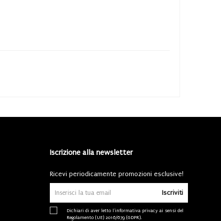
Iscrizione alla newsletter
Ricevi periodicamente promozioni esclusive!
Iscriviti
Dichiari di aver letto l'
informativa privacy
ai sensi del
Regolamento (UE) 2016/679 (GDPR).