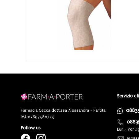
Servizio cl
0883
Farmacia Cecca dott.ssa Alessandra - Partita
IVA 07697580723
0883
Follow us
Lun.- Ven.: 
Messa