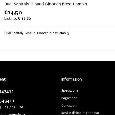
Dual Sanitaly Gibaud Ginocch Biest Lamb 3
€14,50
Listino:
€ 17,80
Dual Sanitaly Gibaud ginocch biest lamb 3
ienti
Informazioni
Spedizione
543411
Pagamenti
543411
Condizioni
9 - 13 / 15 - 20
Resi e diritto di recesso
ggio immediato