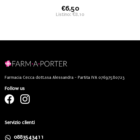
€6,50
Listino: €8,10
Farmacia Cecca dott.ssa Alessandra - Partita IVA 07697580723
Follow us
Servizio clienti
0883543411