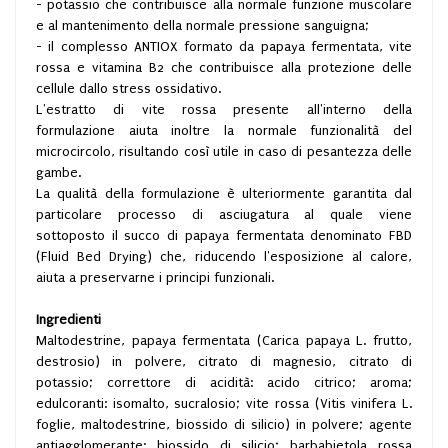
- potassio che contribuisce alla normale funzione muscolare
e al mantenimento della normale pressione sanguigna;
- il complesso ANTIOX formato da papaya fermentata, vite
rossa e vitamina B2 che contribuisce alla protezione delle
cellule dallo stress ossidativo.
L'estratto di vite rossa presente all'interno della
formulazione aiuta inoltre la normale funzionalità del
microcircolo, risultando così utile in caso di pesantezza delle
gambe.
La qualità della formulazione è ulteriormente garantita dal
particolare processo di asciugatura al quale viene
sottoposto il succo di papaya fermentata denominato FBD
(Fluid Bed Drying) che, riducendo l'esposizione al calore,
aiuta a preservarne i principi funzionali.
Ingredienti
Maltodestrine, papaya fermentata (Carica papaya L. frutto,
destrosio) in polvere, citrato di magnesio, citrato di
potassio; correttore di acidità: acido citrico; aroma;
edulcoranti: isomalto, sucralosio; vite rossa (Vitis vinifera L.
foglie, maltodestrine, biossido di silicio) in polvere; agente
antiagglomerante: biossido di silicio; barbabietola rossa