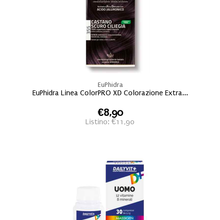
EuPhidra
EuPhidra Linea ColorPRO XD Colorazione Extra...
€8,90
Listino: €11,90