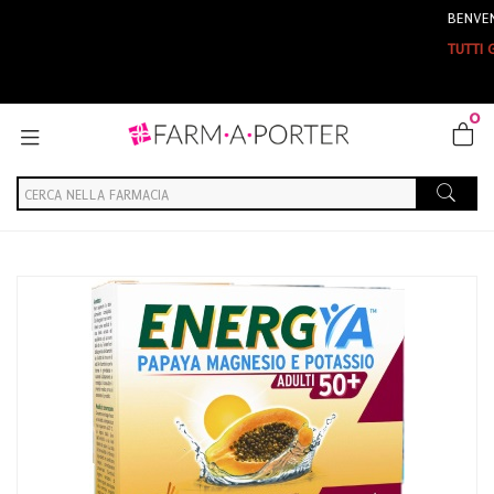
BENVENUTI SU FARMA
TUTTI GLI ORDINI EFF
0
Home
Catalogo
/
Integrazione alimentare
Energia Magnesio Potassio Energya Papaya Mag Pot 50+ 14b