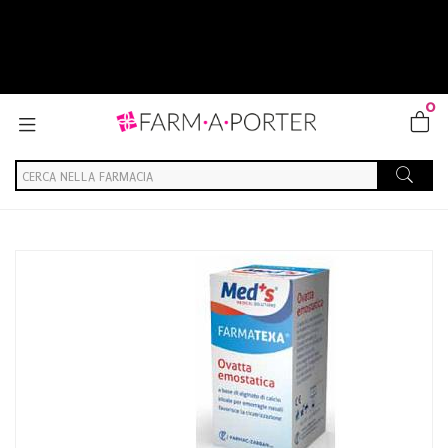
0
Home
Catalogo
/
Salute
/
Protezione e riparazione cute
Farmac-zabban Ovatta Emostatica Tubo Meds