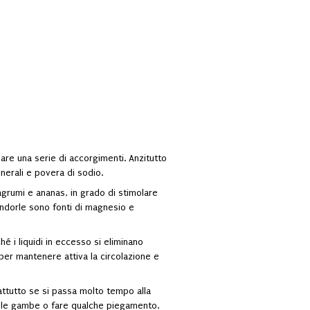
uare una serie di accorgimenti.
Anzitutto
minerali e povera di sodio.
, agrumi e ananas, in grado di stimolare
andorle sono fonti di magnesio e
ché i liquidi in eccesso si eliminano
per mantenere attiva la circolazione e
attutto se si passa molto tempo alla
rsi le gambe o fare qualche piegamento.