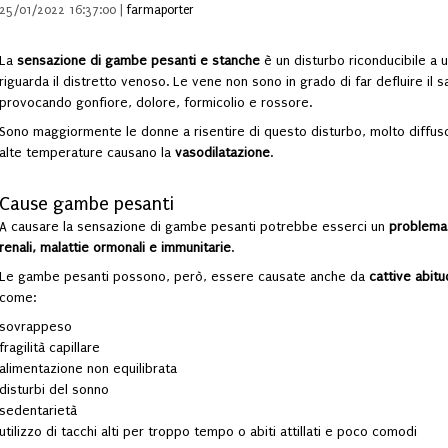
25/01/2022 16:37:00 |
farmaporter
La
sensazione di gambe pesanti
e stanche
è un disturbo riconducibile a 
riguarda il distretto venoso. Le vene non sono in grado di far defluire il
provocando gonfiore, dolore, formicolio e rossore.
Sono maggiormente le donne a risentire di questo disturbo, molto diffuso
alte temperature causano la
vasodilatazione
.
Cause gambe pesanti
A causare la sensazione di gambe pesanti potrebbe esserci un
problema 
renali, malattie ormonali e immunitarie
.
Le gambe pesanti possono, però, essere causate anche da
cattive abitu
come:
sovrappeso
fragilità capillare
alimentazione non equilibrata
disturbi del sonno
sedentarietà
utilizzo di tacchi alti per troppo tempo o abiti attillati e poco comodi