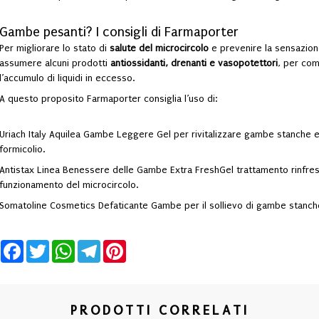
Gambe pesanti? I consigli di Farmaporter
Per migliorare lo stato di
salute del microcircolo
e prevenire la sensazion
assumere alcuni prodotti
antiossidanti, drenanti e vasopotettori
, per com
l’accumulo di liquidi in eccesso.
A questo proposito Farmaporter consiglia l’uso di:
Uriach Italy Aquilea Gambe Leggere Gel
per rivitalizzare gambe stanche e
formicolio.
Antistax Linea Benessere delle Gambe Extra FreshGel
trattamento rinfres
funzionamento del microcircolo.
Somatoline Cosmetics Defaticante Gambe
per il sollievo di gambe stanche
Facebook
Twitter
WhatsApp
Telegram
Pinterest
PRODOTTI CORRELATI