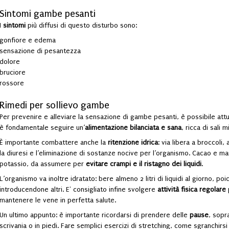
Sintomi gambe pesanti
I
sintomi
più diffusi di questo disturbo sono:
gonfiore e edema
sensazione di pesantezza
dolore
bruciore
rossore
Rimedi per sollievo gambe
Per prevenire e alleviare la sensazione di gambe pesanti, è possibile att
è fondamentale seguire un’
alimentazione bilanciata e sana
, ricca di sali 
È importante combattere anche la
ritenzione idrica
: via libera a broccoli
la diuresi e l’eliminazione di sostanze nocive per l’organismo. Cacao e m
potassio, da assumere per
evitare crampi e il ristagno dei liquidi
.
L’organismo va inoltre idratato: bere almeno 2 litri di liquidi al giorno, poi
introducendone altri.
E' consigliato infine svolgere
attività fisica regolare
mantenere le vene in perfetta salute.
Un ultimo appunto: è importante ricordarsi di prendere delle
pause
, sopr
scrivania o in piedi. Fare semplici esercizi di stretching, come sgranchi