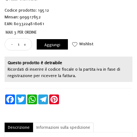
Codice prodotto: 19512
Minsan:
909917852
EAN: 8033224818061
MAX 3 PER ORDINE
Wishlist
-
+
Aggiungi
Questo prodotto è detraibile
Ricordati di inserire il codice fiscale o la partita iva in fase di
registrazione per ricevere la fattura.
Facebook
Twitter
WhatsApp
Telegram
Pinterest
Descrizione
Informazioni sulla spedizione