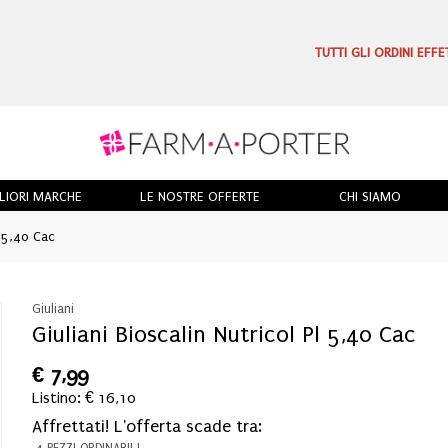
TUTTI GLI ORDINI EFF
LIORI MARCHE
LE NOSTRE OFFERTE
CHI SIAMO
l 5,40 Cac
Giuliani
Giuliani Bioscalin Nutricol Pl 5,40 Cac
€
7,99
Listino: € 16,10
Affrettati! L'offerta scade tra:
4 PEZZI ORDINABILI