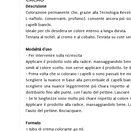
Descrizione
Colorazione permanente che, grazie alla Tecnologia RevoSe
L-naftolo, conservanti, profumo), consente ancora più sicu
capelli bianchi.
Ideale per chi desidera un colore intenso a lunga durata.
Testata al nichel, al cromo e al cobalto. Testata su cute sen
Modalità d'uso
- Per intervenire sulla ricrescita
Applicare il prodotto solo alla radice, massaggiandolo be
simili al colore scelto, non serve applicare il prodotto. S
- Prima volta che si colorano i capelli o sono passati tre me
Scegliere la nuance in base alla percentuale di capelli bia
scegliere una nuance leggermente più chiara rispetto al 
distribuirlo fino alle punte, con l’aiuto del pettine. Lasciar
- Se le lunghezze sono molto più chiare rispetto al colore 
Applicare il prodotto alla radice, massaggiandolo bene. La
l’aiuto del pettine. Risciacquare.
Formato
1 tubo di crema colorante 40 ml,