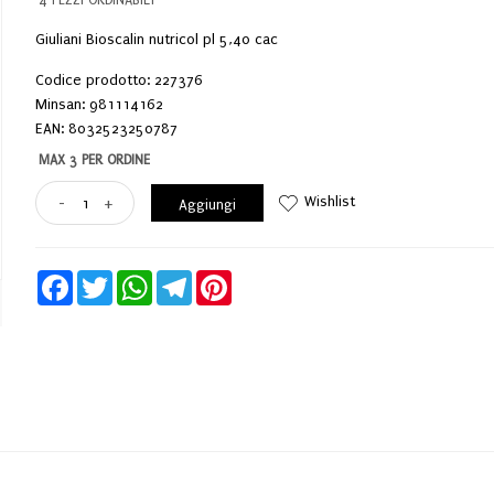
Giuliani Bioscalin nutricol pl 5,40 cac
Codice prodotto: 227376
Minsan:
981114162
EAN: 8032523250787
MAX 3 PER ORDINE
Wishlist
-
+
Aggiungi
Facebook
Twitter
WhatsApp
Telegram
Pinterest