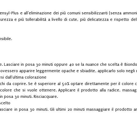
nsyl-Plus e all’eliminazione dei più comuni sensibilizzanti (senza ammon
rezza e più tollerabilità a livello di cute, più delicatezza e rispetto 
sibile.
ne. Lasciare in posa 30 minuti oppure 40 se la nuance che scelta è Biondo
e dovessero apparire leggermente opache e sbiadite, applicarlo solo negli u
si dall'ultima colorazione
nchi da coprire. Se è superiore al 50% optare direttamente per il colore ch
colore che si vuole ottenere. Applicare il prodotto alla radice, mass
e in posa 30 minuti. Risciacquare.
scelto
sciare in posa 30 minuti. Gli ultimi 20 minuti massaggiare il prodotto an