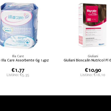
Illa Care
Giuliani
re Illa Care Assorbente Gg 14pz
Giuliani Bioscalin Nutricol Pl 
€1,77
€10,90
Listino: €5,35
Listino: €16,10