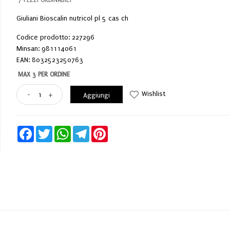
Giuliani Bioscalin nutricol pl 5 cas ch
Codice prodotto: 227296
Minsan:
981114061
EAN: 8032523250763
MAX 3 PER ORDINE
Wishlist
-
+
Aggiungi
Facebook
Twitter
WhatsApp
Telegram
Pinterest