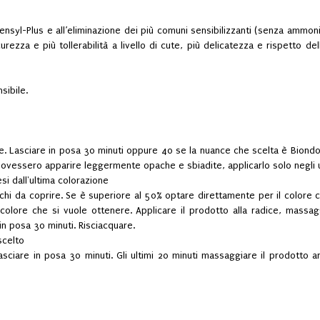
nsyl-Plus e all’eliminazione dei più comuni sensibilizzanti (senza ammon
rezza e più tollerabilità a livello di cute, più delicatezza e rispetto 
sibile.
ne. Lasciare in posa 30 minuti oppure 40 se la nuance che scelta è Biondo
e dovessero apparire leggermente opache e sbiadite, applicarlo solo negli u
si dall'ultima colorazione
nchi da coprire. Se è superiore al 50% optare direttamente per il colore ch
colore che si vuole ottenere. Applicare il prodotto alla radice, mass
e in posa 30 minuti. Risciacquare.
scelto
sciare in posa 30 minuti. Gli ultimi 20 minuti massaggiare il prodotto an