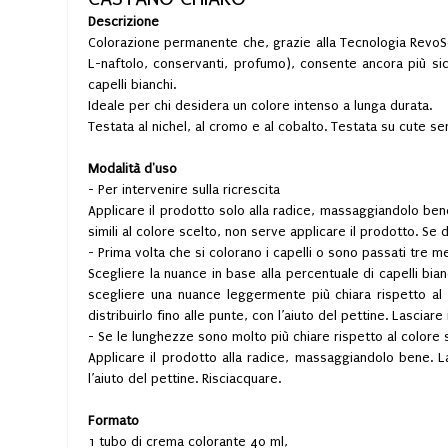
Descrizione
Colorazione permanente che, grazie alla Tecnologia RevoSe
L-naftolo, conservanti, profumo), consente ancora più sicu
capelli bianchi.
Ideale per chi desidera un colore intenso a lunga durata.
Testata al nichel, al cromo e al cobalto. Testata su cute sen
Modalità d'uso
- Per intervenire sulla ricrescita
Applicare il prodotto solo alla radice, massaggiandolo be
simili al colore scelto, non serve applicare il prodotto. S
- Prima volta che si colorano i capelli o sono passati tre me
Scegliere la nuance in base alla percentuale di capelli bia
scegliere una nuance leggermente più chiara rispetto al 
distribuirlo fino alle punte, con l’aiuto del pettine. Lasciar
- Se le lunghezze sono molto più chiare rispetto al colore 
Applicare il prodotto alla radice, massaggiandolo bene. La
l’aiuto del pettine. Risciacquare.
Formato
1 tubo di crema colorante 40 ml,