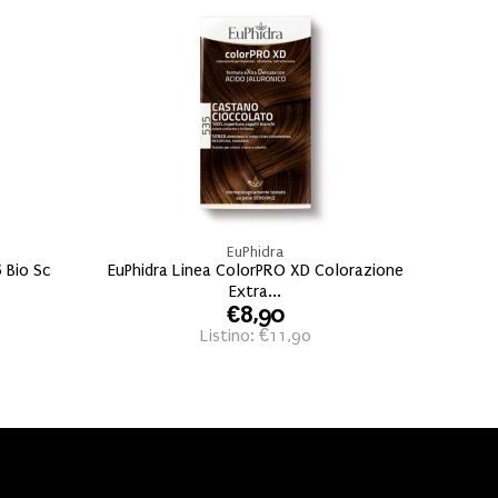
EuPhidra
6 Bio Sc
EuPhidra Linea ColorPRO XD Colorazione
Extra...
€8,90
Listino: €11,90