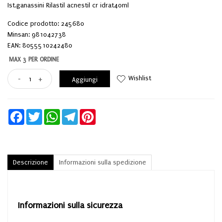
Ist.ganassini Rilastil acnestil cr idrat40ml
Codice prodotto: 245680
Minsan:
981042738
EAN: 8055510242480
MAX 3 PER ORDINE
Wishlist
-
+
Aggiungi
Facebook
Twitter
WhatsApp
Telegram
Pinterest
Descrizione
Informazioni sulla spedizione
Informazioni sulla sicurezza