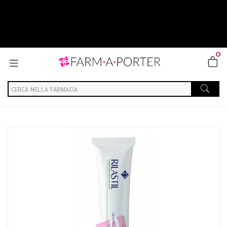
0
Home
Catalogo
/
Cosmesi
/
Corpo
Ist.ganassini Rilastil Acnestil Cr Idrat40ml