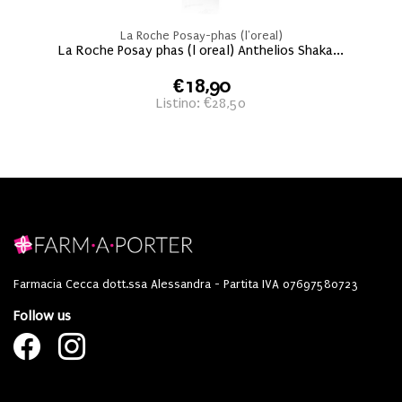
La Roche Posay-phas (l'oreal)
La Roche Posay phas (l oreal) Anthelios Shaka...
€18,90
Listino: €28,50
Farmacia Cecca dott.ssa Alessandra - Partita IVA 07697580723
Follow us