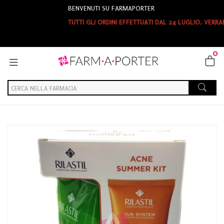
BENVENUTI SU FARMAPORTER
TUTTI GLI ORDINI EFFETTUATI DAL 24 LUGLIO, VERRANNO
0
Home
Catalogo
/
Cosmesi
/
Solari
Ist.ganassini Rilastil Sun Ppt 50+ Acnes+ril