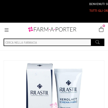
BENVENUTI SU FAR
TUTTI GLI ORDINI 
0
Home
Catalogo
/
Cosmesi
/
Mani
Ist.ganassini Rilastil Xerolact Cr Mani100ml