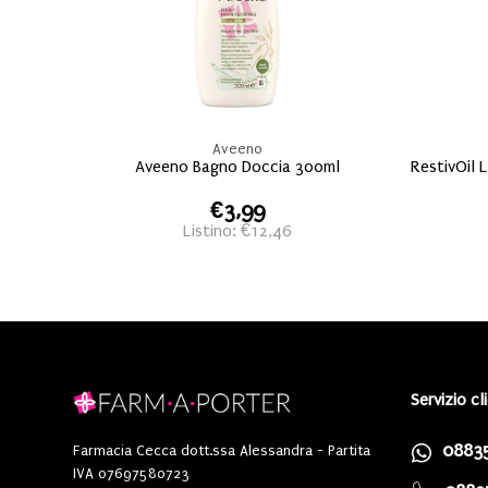
Aveeno
Aveeno Bagno Doccia 300ml
RestivOil 
€3,99
Listino: €12,46
Servizio cl
0883
Farmacia Cecca dott.ssa Alessandra - Partita
IVA 07697580723