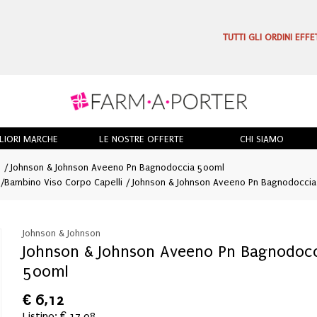
TUTTI GLI ORDINI EFF
LIORI MARCHE
LE NOSTRE OFFERTE
CHI SIAMO
o
Johnson & Johnson Aveeno Pn Bagnodoccia 500ml
o
/
Bambino Viso Corpo Capelli
Johnson & Johnson Aveeno Pn Bagnodoccia
Johnson & Johnson
Johnson & Johnson Aveeno Pn Bagnodoc
500ml
€
6,12
Listino: € 17,08