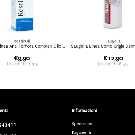
RestivOil
Saugella
Linea Anti Forfora Complex Olio...
Saugella Linea Uomo Grigia Derm
€9,90
€12,90
Listino: €11,99
Listino: €18,55
ienti
Informazioni
Spedizione
543411
Pagamenti