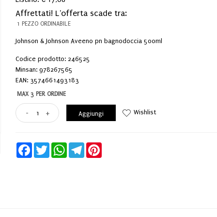
Affrettati! L'offerta scade tra:
1 PEZZO ORDINABILE
Johnson & Johnson Aveeno pn bagnodoccia 500ml
Codice prodotto: 246525
Minsan:
978267565
EAN: 3574661493183
MAX 3 PER ORDINE
Wishlist
-
+
Aggiungi
Facebook
Twitter
WhatsApp
Telegram
Pinterest