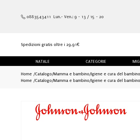
0883543411 Lun.- Ven.: 9 - 13 / 15 - 20
Spedizioni gratis oltre i 29,91€
NATALE
CATEGORIE
MIG
Home
Catalogo
/
Mamma e bambino
/
Igiene e cura del bambin
Home
Catalogo
/
Mamma e bambino
/
Igiene e cura del bambin