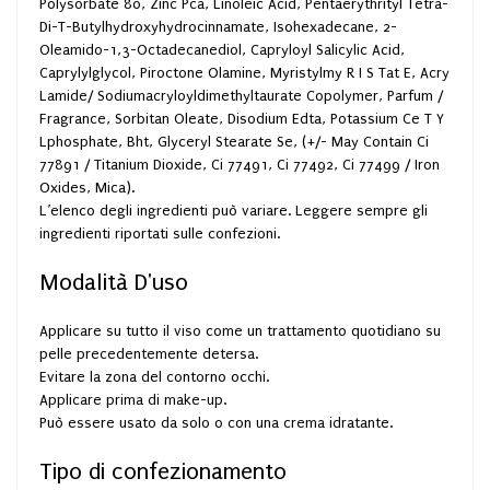
Polysorbate 80, Zinc Pca, Linoleic Acid, Pentaerythrityl Tetra-
Di-T-Butylhydroxyhydrocinnamate, Isohexadecane, 2-
Oleamido-1,3-Octadecanediol, Capryloyl Salicylic Acid,
Caprylylglycol, Piroctone Olamine, Myristylmy R I S Tat E, Acry
Lamide/ Sodiumacryloyldimethyltaurate Copolymer, Parfum /
Fragrance, Sorbitan Oleate, Disodium Edta, Potassium Ce T Y
Lphosphate, Bht, Glyceryl Stearate Se, (+/- May Contain Ci
77891 / Titanium Dioxide, Ci 77491, Ci 77492, Ci 77499 / Iron
Oxides, Mica).
L’elenco degli ingredienti può variare. Leggere sempre gli
ingredienti riportati sulle confezioni.
Modalità D'uso
Applicare su tutto il viso come un trattamento quotidiano su
pelle precedentemente detersa.
Evitare la zona del contorno occhi.
Applicare prima di make-up.
Può essere usato da solo o con una crema idratante.
Tipo di confezionamento