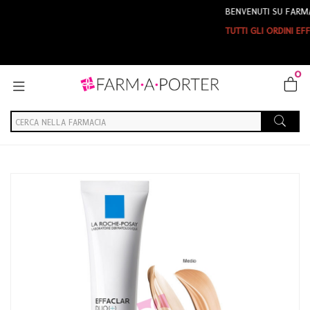
BENVENUTI SU FARMAPORTER
TUTTI GLI ORDINI EFFETTUAT
0
Home
Catalogo
/
Cosmesi
/
Viso
/
Viso Unisex
La Roche Posay Linea Pelli Grasse Effaclar DUO+ Unifiant
Correttore Medio 40ml