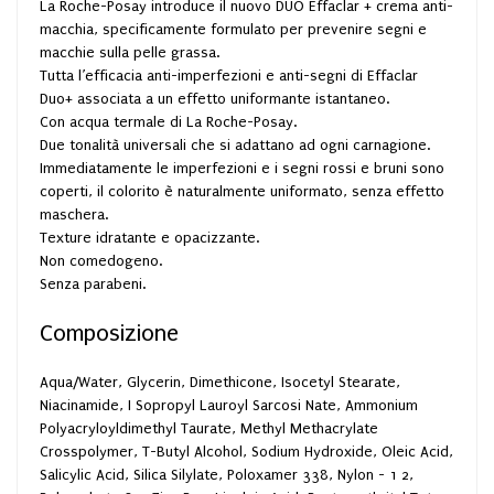
La Roche-Posay introduce il nuovo DUO Effaclar + crema anti-
macchia, specificamente formulato per prevenire segni e
macchie sulla pelle grassa.
Tutta l’efficacia anti-imperfezioni e anti-segni di Effaclar
Duo+ associata a un effetto uniformante istantaneo.
Con acqua termale di La Roche-Posay.
Due tonalità universali che si adattano ad ogni carnagione.
Immediatamente le imperfezioni e i segni rossi e bruni sono
coperti, il colorito è naturalmente uniformato, senza effetto
maschera.
Texture idratante e opacizzante.
Non comedogeno.
Senza parabeni.
Composizione
Aqua/Water, Glycerin, Dimethicone, Isocetyl Stearate,
Niacinamide, I Sopropyl Lauroyl Sarcosi Nate, Ammonium
Polyacryloyldimethyl Taurate, Methyl Methacrylate
Crosspolymer, T-Butyl Alcohol, Sodium Hydroxide, Oleic Acid,
Salicylic Acid, Silica Silylate, Poloxamer 338, Nylon - 1 2,