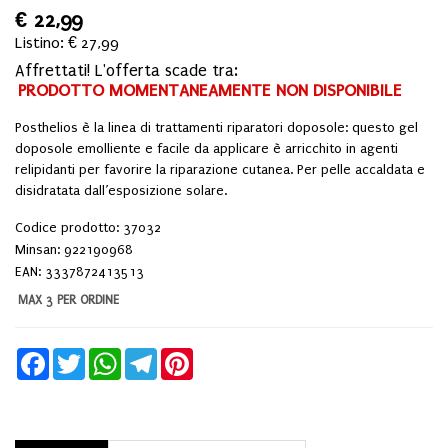
€
22,99
Listino: € 27,99
Affrettati! L'offerta scade tra:
PRODOTTO MOMENTANEAMENTE NON DISPONIBILE
Posthelios è la linea di trattamenti riparatori doposole: questo gel
doposole emolliente e facile da applicare è arricchito in agenti
relipidanti per favorire la riparazione cutanea. Per pelle accaldata e
disidratata dall’esposizione solare.
Codice prodotto: 37032
Minsan:
922190968
EAN: 3337872413513
MAX 3 PER ORDINE
Facebook
Twitter
WhatsApp
Telegram
Pinterest