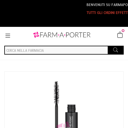
BENVENUTI SU FARMAPORTER
TUTTI GLI ORDINI EFFETTUATI 
0
Home
Catalogo
/
Cosmesi
/
Trucco
/
Trucco Occhi
/
Trucco ciglia
La Roche Posay Linea Toleriane Volume Mascara Intenso Colore
Nero 6,9 ml