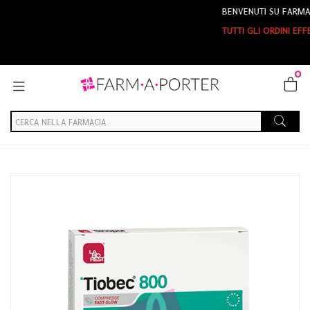
BENVENUTI SU FARMAPORTE
TUTTI GLI ORDINI EFFETTUA
0
Home
Catalogo
/
Integrazione alimentare
/
Integratori
Laborest Italia Linea Energia Tiobec 800 Integratore 20
Compresse Fast-Slow