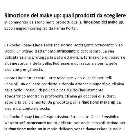
Rimozione del make up: quali prodotti da scegliere
In commercio esistono molti prodotti per la r
imozione del make up
.
Ecco i migliori consigliati da Farma Porter.
La Roche Posay Linea Toleriane Dermo Detergente Struccante Viso
Occhi
, un ottimo trattamento
struccante
e detergente. La sua
delicata azione protegge la pelle ed evita la formazione di rossori e
altri inestetismi della pelle. Può essere utilizzato sia per la pelle
viso che per gli occhi.
Lierac Linea Struccante Latte Micellare Viso e Occhi per Pelli
Sensibili
, un delicato prodotto a doppia azione: in superficie elimina
dalla pelle i residui di polveri e residui dell'inquinamento
atmosferico mentre in profondità elimina gli eccessi di sudore,
sebo e le cellule morte. Un prodotto per la
rimozione make up
dal
viso e dal contorno occhi.
La Roche Posay Linea Respectissime Struccante Occhi Sensibili e
Waterproof
,
struccante
molto
delicato per occhi sensibili ottimo per
la
rimozione make up
in modo delicato senza danneggiare la pelle. Il