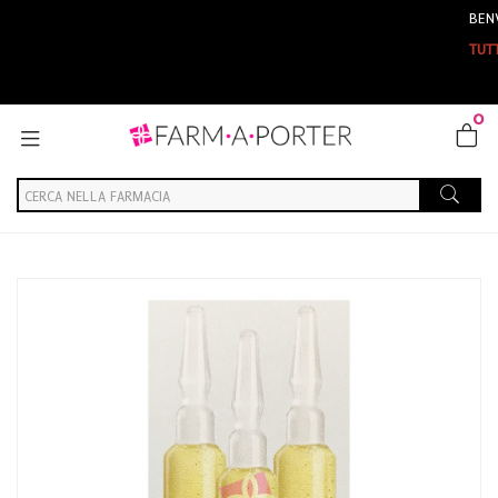
BENVENUTI SU F
TUTTI GLI ORDINI
0
Home
Catalogo
/
Cosmesi
/
Viso
/
Viso Donna
Lierac Linea Cica-Filler Siero Booster Antirughe Riparatore 3 Fiale
da 10 ml