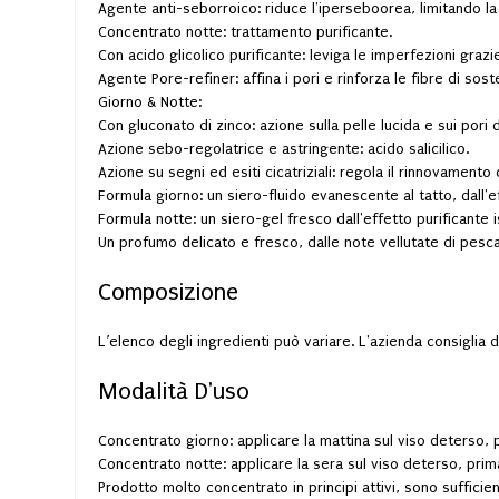
Agente anti-seborroico: riduce l'iperseboorea, limitando l
Concentrato notte: trattamento purificante.
Con acido glicolico purificante: leviga le imperfezioni grazie
Agente Pore-refiner: affina i pori e rinforza le fibre di sost
Giorno & Notte:
Con gluconato di zinco: azione sulla pelle lucida e sui pori di
Azione sebo-regolatrice e astringente: acido salicilico.
Azione su segni ed esiti cicatriziali: regola il rinnovamento 
Formula giorno: un siero-fluido evanescente al tatto, dall'
Formula notte: un siero-gel fresco dall'effetto purificante i
Un profumo delicato e fresco, dalle note vellutate di pesc
Composizione
L’elenco degli ingredienti può variare. L'azienda consiglia
Modalità D'uso
Concentrato giorno: applicare la mattina sul viso deterso, p
Concentrato notte: applicare la sera sul viso deterso, prima
Prodotto molto concentrato in principi attivi, sono sufficien