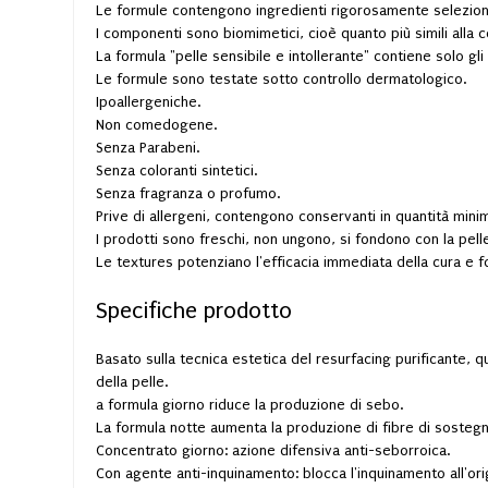
Le formule contengono ingredienti rigorosamente seleziona
I componenti sono biomimetici, cioè quanto più simili alla co
La formula "pelle sensibile e intollerante" contiene solo gli
Le formule sono testate sotto controllo dermatologico.
Ipoallergeniche.
Non comedogene.
Senza Parabeni.
Senza coloranti sintetici.
Senza fragranza o profumo.
Prive di allergeni, contengono conservanti in quantità mini
I prodotti sono freschi, non ungono, si fondono con la pelle
Le textures potenziano l'efficacia immediata della cura e f
Specifiche prodotto
Basato sulla tecnica estetica del resurfacing purificante, 
della pelle.
a formula giorno riduce la produzione di sebo.
La formula notte aumenta la produzione di fibre di sostegno 
Concentrato giorno: azione difensiva anti-seborroica.
Con agente anti-inquinamento: blocca l'inquinamento all'ori