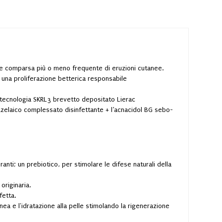
ti e comparsa più o meno frequente di eruzioni cutanee.
i una proliferazione betterica responsabile
a tecnologia SKRL3 brevetto depositato Lierac
ido azelaico complessato disinfettante + l’acnacidol BG sebo-
nti; un prebiotico, per stimolare le difese naturali della
originaria.
fetta.
tanea e l'idratazione alla pelle stimolando la rigenerazione