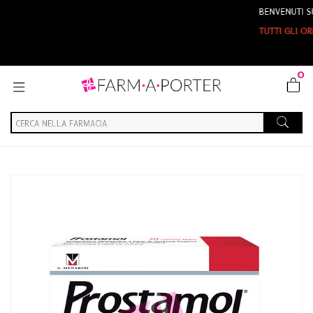
BENVENUTI SU FARMAPO
TUTTI GLI ORDINI EFFETT
0
Home
Catalogo
/
Integrazione alimentare
/
Integratori
Menarini Linea Benessere Uomo Prostamol Integratore Alimentare
30 Capsule