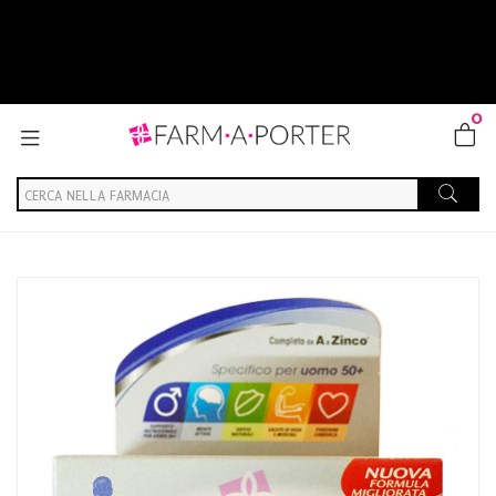
0
Home
Catalogo
/
Integrazione alimentare
/
Integratori
Multicentrum Linea Vitamine Minerali Over 50 Uomo 50+
Integratore 30 Compresse