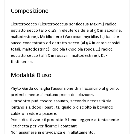
Composizione
Eleuterococco (Eleuterococcus senticosus Maxim.) radice
estratto secco (allo 0,4% in eleuteroside e al 5% in saponine,
maltodestrine), Mirtillo nero (Vaccinium myrtillus L.) bacche
succo concentrato ed estratto secco (al 5% in antocianosidi
totali, maltodestrine), Rodiola (Rhodiola rosea L.) radice
estratto secco (all’1% in rosavini, maltodestrine), DL-
fosfoserina.
Modalità D'uso
Phyto Garda consiglia l'assunzione di 1 flaconcino al giorno,
preferibilmente al mattino prima di colazione.
Il prodotto può essere assunto, secondo necessità sia
lontano sia dopo i pasti, tal quale o disciolto in bevande
calde o fredde a piacere.
Prima di utilizzare il prodotto è bene leggere attentamente
l'etichetta per verificarne i contenuti.
Non assumere in gravidanza e in allattamento.