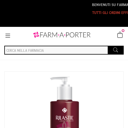
BENVENUTI SU FARMAPORTE
TUTTI GLI ORDINI EFFETTUA
0
Home
Catalogo
/
Cosmesi
/
Corpo
/
Corpo Donna
Rilastil Linea Inestetismi Cellulite Lipofusion Fluido Anti-cellulite
250 ml