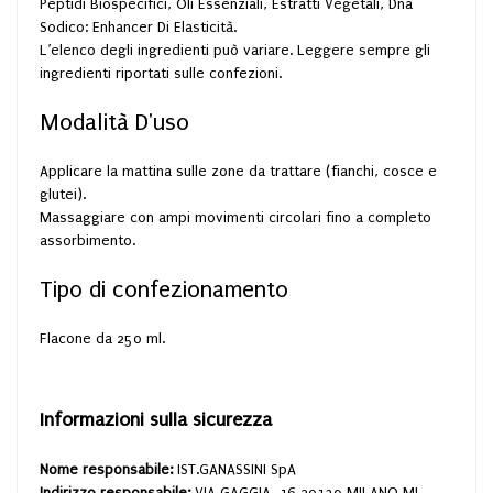
Peptidi Biospecifici, Oli Essenziali, Estratti Vegetali, Dna
Sodico: Enhancer Di Elasticità.
L’elenco degli ingredienti può variare. Leggere sempre gli
ingredienti riportati sulle confezioni.
Modalità D'uso
Applicare la mattina sulle zone da trattare (fianchi, cosce e
glutei).
Massaggiare con ampi movimenti circolari fino a completo
assorbimento.
Tipo di confezionamento
Flacone da 250 ml.
Informazioni sulla sicurezza
Nome responsabile:
IST.GANASSINI SpA
Indirizzo responsabile:
VIA GAGGIA, 16 20139 MILANO MI