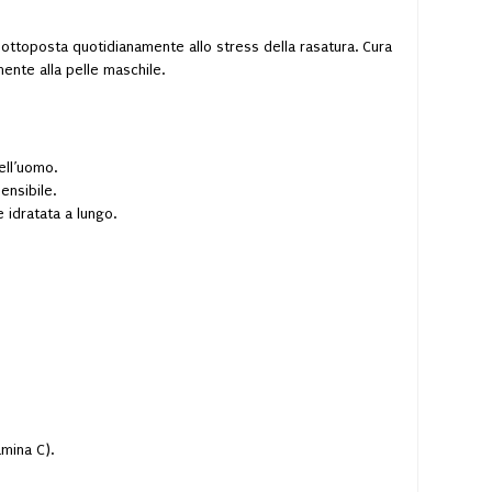
sottoposta quotidianamente allo stress della rasatura. Cura
ente alla pelle maschile.
ell’uomo.
ensibile.
 idratata a lungo.
amina C).