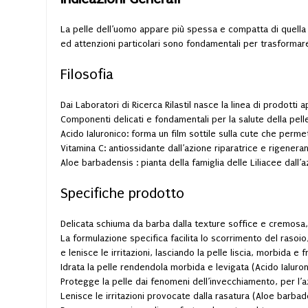
La pelle dell’uomo appare più spessa e compatta di quella f
ed attenzioni particolari sono fondamentali per trasformar
Filosofia
Dai Laboratori di Ricerca Rilastil nasce la linea di prodotti
Componenti delicati e fondamentali per la salute della pell
Acido Ialuronico: forma un film sottile sulla cute che perm
Vitamina C: antiossidante dall’azione riparatrice e rigeneran
Aloe barbadensis : pianta della famiglia delle Liliacee dall’a
Specifiche prodotto
Delicata schiuma da barba dalla texture soffice e cremosa, i
La formulazione specifica facilita lo scorrimento del rasoio
e lenisce le irritazioni, lasciando la pelle liscia, morbida e f
Idrata la pelle rendendola morbida e levigata (Acido Ialuro
Protegge la pelle dai fenomeni dell’invecchiamento, per l’azi
Lenisce le irritazioni provocate dalla rasatura (Aloe barbad