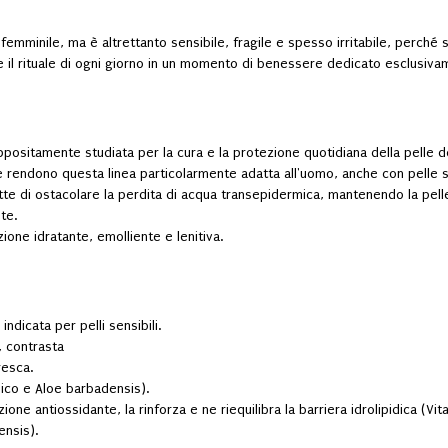
emminile, ma è altrettanto sensibile, fragile e spesso irritabile, perché 
e il rituale di ogni giorno in un momento di benessere dedicato esclusivam
 appositamente studiata per la cura e la protezione quotidiana della pelle d
e rendono questa linea particolarmente adatta all'uomo, anche con pelle s
ette di ostacolare la perdita di acqua transepidermica, mantenendo la pelle
te.
zione idratante, emolliente e lenitiva.
ndicata per pelli sensibili.
, contrasta
resca.
nico e Aloe barbadensis).
one antiossidante, la rinforza e ne riequilibra la barriera idrolipidica (Vit
ensis).