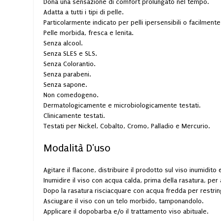
Dona una sensazione di comfort prolungato nel tempo.
Adatta a tutti i tipi di pelle.
Particolarmente indicato per pelli ipersensibili o facilmente i
Pelle morbida, fresca e lenita.
Senza alcool.
Senza SLES e SLS.
Senza Colorantio.
Senza parabeni.
Senza sapone.
Non comedogeno.
Dermatologicamente e microbiologicamente testati.
Clinicamente testati.
Testati per Nickel, Cobalto, Cromo, Palladio e Mercurio.
Modalità D'uso
Agitare il flacone, distribuire il prodotto sul viso inumidit
Inumidire il viso con acqua calda, prima della rasatura, per
Dopo la rasatura risciacquare con acqua fredda per restring
Asciugare il viso con un telo morbido, tamponandolo.
Applicare il dopobarba e/o il trattamento viso abituale.