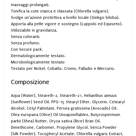
massaggi prolungati.
Tonifica la cute stanca e rilassata (Chlorella vulgaris).
Svolge un’azione protettiva a livello locale (Ginkgo biloba).
Apporta alla pelle vigore e sostegno (Luppolo ed Equiseto).
Utilizzabile in gravidanza.
Senza coloranti.
Senza profumo.
Con Secure pack.
Dermatologicamente testato.
Microbiologicamente testato
Testato per Nickel, Cobalto, Cromo, Palladio e Mercurio.
Composizione
Aqua (Water), Steareth-2, Steareth-21, Helianthus annuus
(Sunflower) Seed Oil, PPG-15 Stearyl Ether, Glycerin, Cetearyl
Alcohol, Cetyl Palmitate, Persea gratissima (Avocado) Oil,
Olea europaea (Olive) Oil Unsaponifiables, Butyrospermum
parkii (Shea) Butter, Oryza sativa (Rice) Bran Oil,
Dimethicone, Carbomer, Propylene Glycol, Serica Powder
(Silk Powder), Tocopheryl Acetate, Chlorella vulgaris Extract,