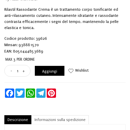
Rilastil Rassodante Crema è un trattamento corpo tonificante ed
anti-rilassamento cutaneo. Intensamente idratante e rassodante
contrasta efficacemente i segni del tempo, mantenendo la pelle
elastica e tonica.
Codice prodotto: 39626
Minsan:
938881570
EAN: 8050444853689
MAX 3 PER ORDINE
Wishlist
-
+
Aggiungi
Facebook
Twitter
WhatsApp
Telegram
Pinterest
Descrizione
Informazioni sulla spedizione