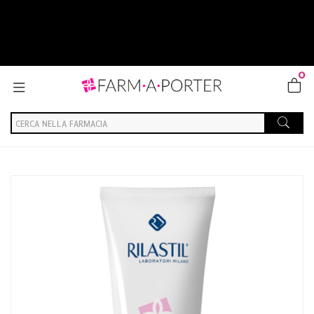
0
Home
Catalogo
/
Cosmesi
/
Corpo
/
Corpo Donna
Rilastil Linea Rassodante Crema Corpo Tonificante Anti-
Rilassamento 200 ml