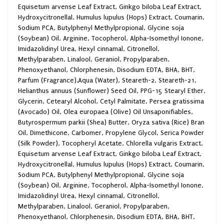
Equisetum arvense Leaf Extract, Ginkgo biloba Leaf Extract,
Hydroxycitronellal, Humulus lupulus (Hops) Extract, Coumarin,
Sodium PCA, Butylphenyl Methylpropional, Glycine soja
(Soybean) Oil, Arginine, Tocopherol, Alpha-Isomethyl Ionone,
Imidazolidinyl Urea, Hexyl cinnamal, Citronellol,
Methylparaben, Linalool, Geraniol, Propylparaben,
Phenoxyethanol, Chlorphenesin, Disodium EDTA, BHA, BHT,
Parfum (Fragrance).Aqua (Water), Steareth-2, Steareth-21,
Helianthus annuus (Sunflower) Seed Oil, PPG-15 Stearyl Ether,
Glycerin, Cetearyl Alcohol, Cetyl Palmitate, Persea gratissima
(Avocado) Oil, Olea europaea (Olive) Oil Unsaponifiables,
Butyrospermum parkii (Shea) Butter, Oryza sativa (Rice) Bran
Oil, Dimethicone, Carbomer, Propylene Glycol, Serica Powder
(Silk Powder), Tocopheryl Acetate, Chlorella vulgaris Extract,
Equisetum arvense Leaf Extract, Ginkgo biloba Leaf Extract,
Hydroxycitronellal, Humulus lupulus (Hops) Extract, Coumarin,
Sodium PCA, Butylphenyl Methylpropional, Glycine soja
(Soybean) Oil, Arginine, Tocopherol, Alpha-Isomethyl Ionone,
Imidazolidinyl Urea, Hexyl cinnamal, Citronellol,
Methylparaben, Linalool, Geraniol, Propylparaben,
Phenoxyethanol, Chlorphenesin, Disodium EDTA, BHA, BHT,