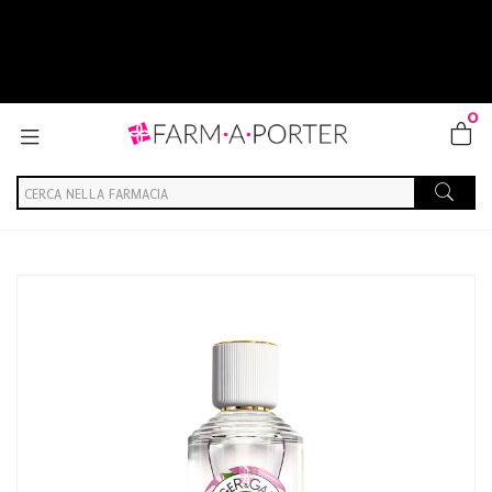
0
Home
Catalogo
/
Cosmesi
Roger & Gallet Eau Parfumée-Feuille de Thé-100 ml