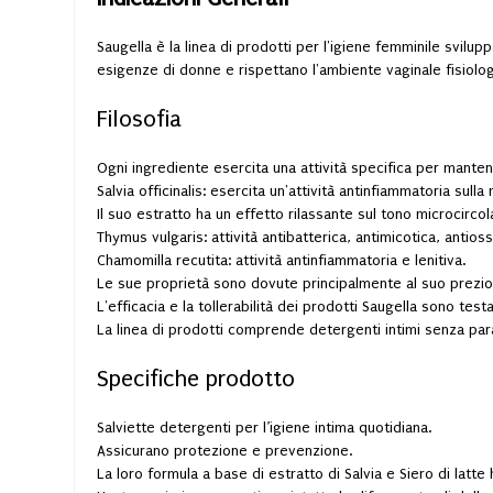
Saugella è la linea di prodotti per l'igiene femminile svilup
esigenze di donne e rispettano l'ambiente vaginale fisiologi
Filosofia
Ogni ingrediente esercita una attività specifica per mantene
Salvia officinalis: esercita un'attività antinfiammatoria sul
Il suo estratto ha un effetto rilassante sul tono microcirc
Thymus vulgaris: attività antibatterica, antimicotica, antios
Chamomilla recutita: attività antinfiammatoria e lenitiva.
Le sue proprietà sono dovute principalmente al suo prezioso
L'efficacia e la tollerabilità dei prodotti Saugella sono testa
La linea di prodotti comprende detergenti intimi senza para
Specifiche prodotto
Salviette detergenti per l’igiene intima quotidiana.
Assicurano protezione e prevenzione.
La loro formula a base di estratto di Salvia e Siero di latt