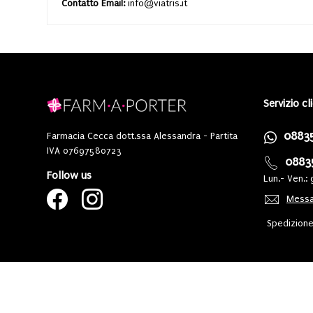
Contatto Email:
info@viatris.it
Servizio cl
0883
Farmacia Cecca dott.ssa Alessandra - Partita
IVA 07697580723
0883
Follow us
Lun.- Ven.: 
Messa
Spedizione 
Powered By
Migliorshop
® 200