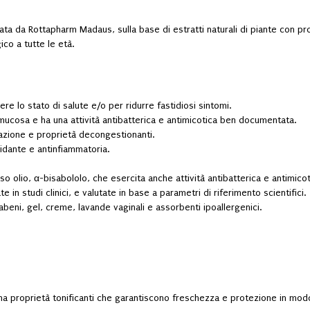
pata da Rottapharm Madaus, sulla base di estratti naturali di piante con pro
co a tutte le età.
re lo stato di salute e/o per ridurre fastidiosi sintomi.
la mucosa e ha una attività antibatterica e antimicotica ben documentata.
olazione e proprietà decongestionanti.
sidante e antinfiammatoria.
 olio, α-bisabololo, che esercita anche attività antibatterica e antimicot
te in studi clinici, e valutate in base a parametri di riferimento scientifici.
beni, gel, creme, lavande vaginali e assorbenti ipoallergenici.
e ha proprietà tonificanti che garantiscono freschezza e protezione in mod