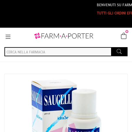
BENVENUTI SU FARMAPORTE
TUTTI GLI ORDINI EFFETTUAT
0
Home
Catalogo
/
Igiene
/
Igiene Intima
Saugella Linea Classica Blu Idraserum Detergente Intimo Delicato
200 ml