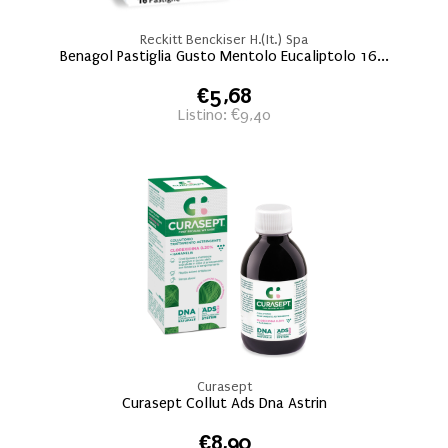
Reckitt Benckiser H.(It.) Spa
Benagol Pastiglia Gusto Mentolo Eucaliptolo 16...
€5,68
Listino: €9,40
Curasept
Curasept Collut Ads Dna Astrin
€8,90