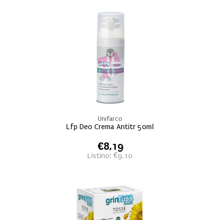
Unifarco
Lfp Deo Crema Antitr 50ml
€8,19
Listino: €9,10