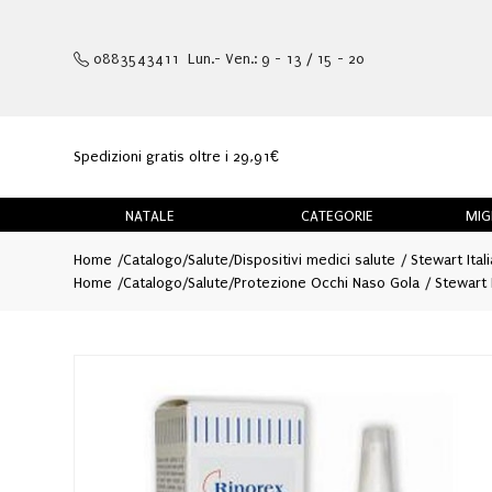
0883543411 Lun.- Ven.: 9 - 13 / 15 - 20
Spedizioni gratis oltre i 29,91€
NATALE
CATEGORIE
MIG
Home
Catalogo
/
Salute
/
Dispositivi medici salute
Stewart Ital
Home
Catalogo
/
Salute
/
Protezione Occhi Naso Gola
Stewart I