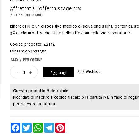
Affrettati! L'offerta scade tra:
2 PEZZI ORDINABILI
Rinorex Flu è un dispositivo medico di soluzione salina ipertonica ste
3% di cloruro di sodio. Utile nelle affezioni delle vie respiratorie.
Codice prodotto: 42114
Minsan:
904077385
MAX 3 PER ORDINE
Wishlist
-
+
Aggiungi
Questo prodotto è detraibile
Ricordati di inserire il codice fiscale o la partita iva in fase di regi
per ricevere la fattura.
Facebook
Twitter
WhatsApp
Telegram
Pinterest